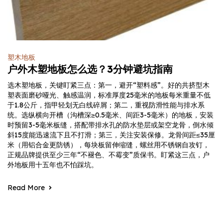
塑木地板
户外木塑地板怎么选？3分钟避坑指南
选木塑地板，关键盯紧三点：第一，避开“塑料感”。好的共挤型木
塑表面磨砂哑光、触感温润，标准厚度25毫米的地板每米重量不低
于1.8公斤，指甲轻划无白线碎屑；第二，重视防滑性能与排水系
统。选纵横向开槽（沟槽深≥0.5毫米、间距3-5毫米）的地板，安装
时预留3-5毫米板缝，搭配带排水孔的防水垫层或架空龙骨，倒水倾
斜15度能迅速流下且不打滑；第三，关注安装保修。龙骨间距≤35厘
米（用铝合金更防锈），每块板留伸缩缝，螺丝用不锈钢自攻钉，
正规品牌提供至少三年“不褪色、不霉变”质保书。盯紧这三点，户
外地板用十五年也不怕踩坑。
Read More