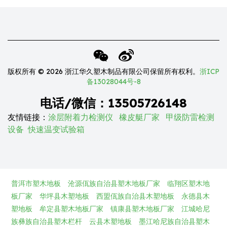
版权所有 © 2026 浙江华久塑木制品有限公司保留所有权利。
浙ICP
备13028044号-8
电话/微信：13505726148
友情链接：
涂层附着力检测仪
橡皮艇厂家
甲级防雷检测
设备
快速温变试验箱
普洱市塑木地板
沧源佤族自治县塑木地板厂家
临翔区塑木地
板厂家
华坪县木塑地板
西盟佤族自治县木塑地板
永德县木
塑地板
牟定县塑木地板厂家
镇康县塑木地板厂家
江城哈尼
族彝族自治县塑木栏杆
云县木塑地板
墨江哈尼族自治县塑木