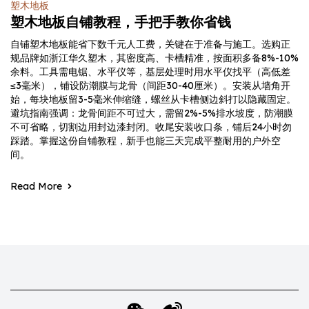
塑木地板
塑木地板自铺教程，手把手教你省钱
自铺塑木地板能省下数千元人工费，关键在于准备与施工。选购正
规品牌如浙江华久塑木，其密度高、卡槽精准，按面积多备8%-10%
余料。工具需电锯、水平仪等，基层处理时用水平仪找平（高低差
≤3毫米），铺设防潮膜与龙骨（间距30-40厘米）。安装从墙角开
始，每块地板留3-5毫米伸缩缝，螺丝从卡槽侧边斜打以隐藏固定。
避坑指南强调：龙骨间距不可过大，需留2%-5%排水坡度，防潮膜
不可省略，切割边用封边漆封闭。收尾安装收口条，铺后24小时勿
踩踏。掌握这份自铺教程，新手也能三天完成平整耐用的户外空
间。
Read More