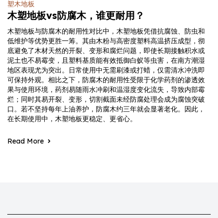
塑木地板
木塑地板vs防腐木，谁更耐用？
木塑地板与防腐木的耐用性对比中，木塑地板凭借抗腐蚀、防虫和
低维护等优势更胜一筹。其由木粉与高密度塑料高温挤压成型，彻
底避免了木材天然的开裂、变形和腐烂问题，即使长期接触积水或
泥土也不易霉变，且塑料基质能有效抵御白蚁等虫害，在南方潮湿
地区表现尤为突出。日常使用中无需刷漆或打蜡，仅需清水冲洗即
可保持外观。相比之下，防腐木的耐用性受限于化学药剂的渗透效
果与使用环境，药剂易随雨水冲刷和温湿度变化流失，导致内部霉
烂；同时其易开裂、变形，切割截面未经防腐处理会成为腐蚀突破
口。若不坚持每年上油养护，防腐木约三年就会显著老化。因此，
在长期使用中，木塑地板更稳定、更省心。
Read More