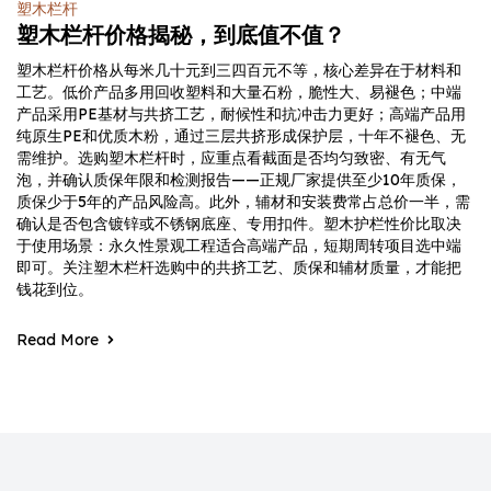
塑木栏杆
塑木栏杆价格揭秘，到底值不值？
塑木栏杆价格从每米几十元到三四百元不等，核心差异在于材料和
工艺。低价产品多用回收塑料和大量石粉，脆性大、易褪色；中端
产品采用PE基材与共挤工艺，耐候性和抗冲击力更好；高端产品用
纯原生PE和优质木粉，通过三层共挤形成保护层，十年不褪色、无
需维护。选购塑木栏杆时，应重点看截面是否均匀致密、有无气
泡，并确认质保年限和检测报告——正规厂家提供至少10年质保，
质保少于5年的产品风险高。此外，辅材和安装费常占总价一半，需
确认是否包含镀锌或不锈钢底座、专用扣件。塑木护栏性价比取决
于使用场景：永久性景观工程适合高端产品，短期周转项目选中端
即可。关注塑木栏杆选购中的共挤工艺、质保和辅材质量，才能把
钱花到位。
Read More