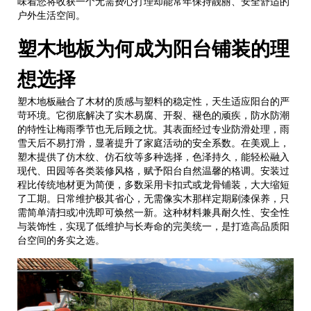
味着您将收获一个无需费心打理却能常年保持靓丽、安全舒适的
户外生活空间。
塑木地板为何成为阳台铺装的理
想选择
塑木地板融合了木材的质感与塑料的稳定性，天生适应阳台的严
苛环境。它彻底解决了实木易腐、开裂、褪色的顽疾，防水防潮
的特性让梅雨季节也无后顾之忧。其表面经过专业防滑处理，雨
雪天后不易打滑，显著提升了家庭活动的安全系数。在美观上，
塑木提供了仿木纹、仿石纹等多种选择，色泽持久，能轻松融入
现代、田园等各类装修风格，赋予阳台自然温馨的格调。安装过
程比传统地材更为简便，多数采用卡扣式或龙骨铺装，大大缩短
了工期。日常维护极其省心，无需像实木那样定期刷漆保养，只
需简单清扫或冲洗即可焕然一新。这种材料兼具耐久性、安全性
与装饰性，实现了低维护与长寿命的完美统一，是打造高品质阳
台空间的务实之选。