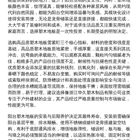
能提供良好的抓地力，提升了阳台活动的安全性。同时，塑木地
板颜色丰富，纹理逼真，能够轻松搭配各种家居风格，从简约现
代到自然田园，都能为阳台空间增添温馨与美感。其模块化设计
使得安装简便，无论是龙骨铺装还是直接拼接，都能快速完成，
大大节省了装修时间和成本。对于追求生活品质又注重实用性的
家庭而言，选择塑木地板是一次性投资，长期受益的明智决定。
选购高品质塑木地板需紧盯三个核心指标。材料的密度和强度是
基础，高品质塑木地板质地紧密，手感厚重，这直接关系到其抗
冲击、抗弯曲的承载能力。可以观察其截面，颗粒均匀细腻者为
佳，粗糙多孔的产品往往强度不足。耐候性与抗褪色性是关键，
优质塑木会添加足量的抗紫外线剂、抗氧化剂，确保在长期户外
暴晒下颜色稳定，不易发白变脆。购买时可询问产品的耐候等级
或索取样块测试。防滑槽设计和表面处理直接影响安全与清洁，
合理的排水槽能迅速导流雨水，保持地板干爽；表面纹理需细腻
而防滑，易于打理。建议选择像浙江华久塑木制品有限公司这类
专注于户外建材的企业，其产品经过严格质量控制与市场验证，
性能更为可靠。
阳台塑木地板的安装与后期养护决定其最终寿命。安装前需确保
阳台基层平整、排水顺畅。使用不锈钢或镀锌龙骨搭建架空结
构，有利于底部通风排水，增强地板弹性。铺设时，板与板、板
与墙之间必须预留适当的伸缩缝，以适应热胀冷缩。固定时应使