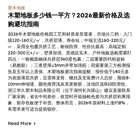
塑木地板
木塑地板多少钱一平方？2026最新价格及选
购避坑指南
2026年木塑地板价格因工艺和材质差异显著，市场分三档：入门
级120-160元/㎡，共挤层薄、寿命短；中端主流160-220元/
㎡，采用全包覆共挤工艺，耐候防滑、性价比最高；高端定制
220-300元+/㎡，壁厚加强、质感近实木。户外地板选购需紧盯
四点：一验截面确保共挤层360度包裹；二掂重量防钙粉超标
（易脆裂）；三查壁厚≥3mm并带加强筋；四索要第三方检测报
告及五年以上质保。木塑地板避坑指南提醒：报价低于140元多
为表面薄层共挤，且需将龙骨、螺丝及安装费计入总价，预留8-
10mm伸缩缝。颜色推荐浅灰系更耐脏，泳池区选R10防滑纹。
浙江华久塑木制品有限公司（位于湖州长兴煤山）建议直接联系
厂家采购，省去中间差价，收货时开箱抽检色差与共挤层剥离现
象，留存色板便于补货。整体而言，2026年原材料上涨约8%，
有需求者可适当提前锁价。
Read More