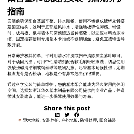
指南
安装前确保阳台基层平整、排水顺畅。使用不锈钢或镀锌龙骨搭
建架空结构，这利于底部通风排水，增强地板弹性脚感。铺设
时，板与板、板与墙体间需预留适当伸缩缝，以适应材料热胀冷
缩。固定推荐使用专用塑木卡扣或不锈钢螺丝，避免直接锤击导
致开裂。
日常养护极其简单。平时用清水冲洗或扫帚清除灰尘落叶即可。
对于顽固污渍，可用中性清洁剂配合软毛刷轻轻擦洗，切忌使用
强酸强碱清洁剂或钢丝球等硬物刮擦。尽管塑木耐候性强，定期
检查龙骨是否松动、地板是否有异常翘曲仍很重要。
通过科学安装与简单维护，您的塑木阳台能成为经久耐用的休闲
空间。选择如浙江华久塑木制品有限公司提供的专业产品，并遵
循其安装建议，能进一步保障使用效果与寿命。
Share this post
塑木地板
,
安装养护
,
户外地板
,
防滑处理
,
阳台铺装