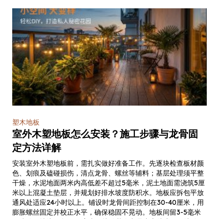
塑木地板
室外木塑地板怎么安装？施工步骤与龙骨固
定方法详解
安装室外木塑地板前，需扎实做好准备工作。先逐块检查板材颜
色、划痕及磕碰损伤，清点龙骨、螺丝等辅料；基层处理须平整
干燥，水泥地面两米内高低差不超过5毫米，泥土地面需浇筑5厘
米以上混凝土垫层，并规划好排水坡度防积水。地板应拆包平放
通风处适应24小时以上。铺设时龙骨间距控制在30-40厘米，用
膨胀螺丝固定并校正水平，确保稳固不晃动。地板间留3-5毫米