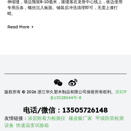
伸缩缝，墙边预留8-10毫米，接缝落在龙骨中心线上，收边使用
专用压条，螺丝沉入板面。铺装后冲洗清理即可，无需上漆打
蜡。
Read More
版权所有 © 2026 浙江华久塑木制品有限公司保留所有权利。
浙ICP
备13028044号-8
电话/微信：13505726148
友情链接：
涂层附着力检测仪
橡皮艇厂家
甲级防雷检测
设备
快速温变试验箱